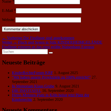
Name
*
E-Mail
*
Website
Beitragsnavigation
Vorheriger
←
Vorherige
Die Findlinge sind angekommen
Nächster
Beitrag:
Weiter
→
Fluch und Segen in Sülz KINDERHEIMGELÄNDE
Beitrag:
Findlinge erinnern an das einst größte Waisenhaus Europas
Primärer
Suche
Suchen
nach:
Seitenleisten-
Neueste Beiträge
Widgetbereich
KinderRechteForum KRF
1. August 2025
“Wir haben unsere Projektziele zu 100% erreicht!”
27.
September 2021
In Memoriam Klaus Grube
9. August 2021
DIE INFOTAFEL
16. September 2020
Heinz-Mohnen-Platz in Köln heisst jetzt Platz der
Kinderrechte
2. September 2020
Neueste Kommentare