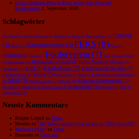
Heinz-Mohnen-Platz in Köln heisst jetzt Platz der
Kinderrechte
2. September 2020
Schlagwörter
Chronik
30er Jahre
(1)
Ansprechpartner
(1)
Beckers
(1)
Buch
(1)
Butzweilerhof
(1)
FEKS
(8)
(3)
Erinnerungsorte
(3)
Danke
(1)
Filme
(1)
Förderverein
(7)
Findlinge
(2)
Forum
(1)
Haus Hermann-Josef
Heimkinderverband
(2)
Heinz Mohnen
(2)
(1)
Heimkinder
(1)
Hilfe
(1)
Kinderheim
(3)
KidS
(2)
Kinderheim Köln-Sülz
(2)
Impressum
(1)
Kirche
(2)
Kinderrechtefest
(1)
Klaus Grube
(1)
KRF
(1)
Kunstprojekt Erinnerungsorte
Mail
(3)
Platz der Kinderrechte
(2)
(1)
Mitglied werden
(1)
Nikolaus
(1)
Schumacher
(2)
Quartier
(1)
Rolf Koch
(1)
Runder Tisch
(1)
Spenden
(1)
Sülz
(1)
Sülzgürtel 47
(1)
Neuste Kommentare
Brigitte Leipelt
zu
Filme
Monika
zu
“Wir haben unsere Projektziele zu 100% erreicht!”
Michael Fischer
zu
Filme
Brusseler
zu
Über uns