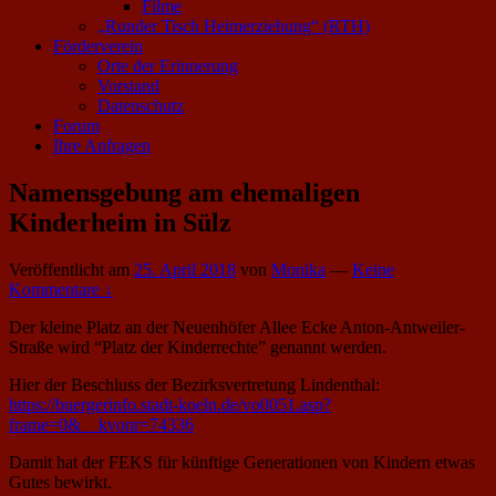
Filme
„Runder Tisch Heimerziehung“ (RTH)
Förderverein
Orte der Erinnerung
Vorstand
Datenschutz
Forum
Ihre Anfragen
Namensgebung am ehemaligen
Kinderheim in Sülz
Veröffentlicht am
25. April 2018
von
Monika
—
Keine
Kommentare ↓
Der kleine Platz an der Neuenhöfer Allee Ecke Anton-Antweiler-
Straße wird “Platz der Kinderrechte” genannt werden.
Hier der Beschluss der Bezirksvertretung Lindenthal:
https://buergerinfo.stadt-koeln.de/vo0051.asp?
frame=0&__kvonr=74336
Damit hat der FEKS für künftige Generationen von Kindern etwas
Gutes bewirkt.