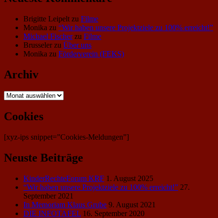
Brigitte Leipelt
zu
Filme
Monika
zu
“Wir haben unsere Projektziele zu 100% erreicht!”
Michael Fischer
zu
Filme
Brusseler
zu
Über uns
Monika
zu
Förderverein (FEKS)
Archiv
Archiv
Cookies
[xyz-ips snippet=”Cookies-Meldungen”]
Neuste Beiträge
KinderRechteForum KRF
1. August 2025
“Wir haben unsere Projektziele zu 100% erreicht!”
27.
September 2021
In Memoriam Klaus Grube
9. August 2021
DIE INFOTAFEL
16. September 2020