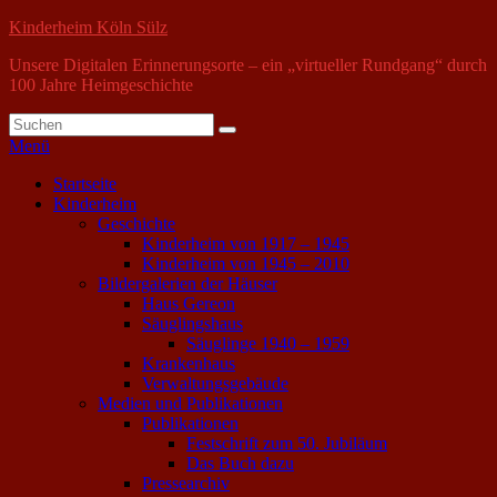
Zum
Kinderheim Köln Sülz
Inhalt
Unsere Digitalen Erinnerungsorte – ein „virtueller Rundgang“ durch
springen
100 Jahre Heimgeschichte
Suche
Suchen
nach:
Menü
Primäres
Startseite
Kinderheim
Menü
Geschichte
Kinderheim von 1917 – 1945
Kinderheim von 1945 – 2010
Bildergalerien der Häuser
Haus Gereon
Säuglingshaus
Säuglinge 1940 – 1959
Krankenhaus
Verwaltungsgebäude
Medien und Publikationen
Publikationen
Festschrift zum 50. Jubiläum
Das Buch dazu
Pressearchiv