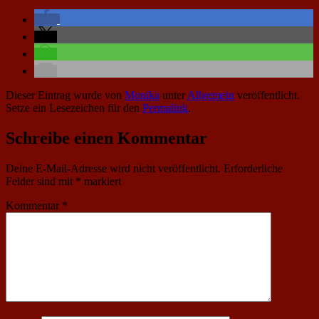
Dieser Eintrag wurde von
Monika
unter
Allgemein
veröffentlicht.
Setze ein Lesezeichen für den
Permalink
.
Schreibe einen Kommentar
Deine E-Mail-Adresse wird nicht veröffentlicht.
Erforderliche
Felder sind mit
*
markiert
Kommentar
*