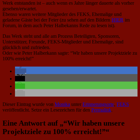
Werk entstanden ist – auch wenn es Jahre länger dauerte als vorher
gesehen/erwartet.
Ebenso waren weitere Mitglieder des FEKS, Ehemalige und
geladene Gäste bei der Feier (zu sehen auf den Bildern
HIER
im
Forum, in dem auch Peter Halbekanns Rede zu lesen ist).
Das Werk steht und alle am Prozess Beteiligten, Sponsoren,
Unterstützer, Freunde, FEKS-Mitglieder und Ehemalige, sind
glücklich und zufrieden.
Oder wie Peter Halberkann sagte: “Wir haben unsere Projektziele zu
100% erreicht!”
Dieser Eintrag wurde von
Monika
unter
Erinnerungsorte
,
FEKS
veröffentlicht. Setze ein Lesezeichen für den
Permalink
.
Eine Antwort auf „“Wir haben unsere
Projektziele zu 100% erreicht!”“