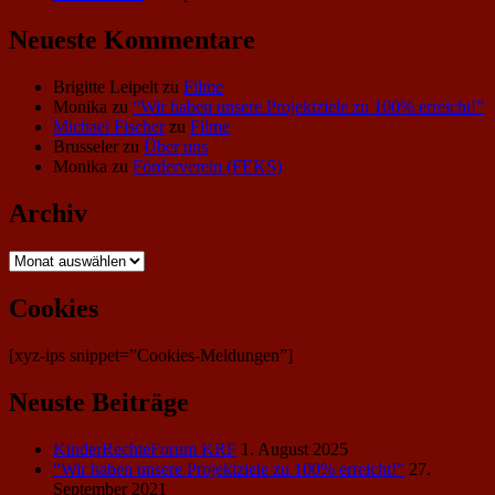
Neueste Kommentare
Brigitte Leipelt
zu
Filme
Monika
zu
“Wir haben unsere Projektziele zu 100% erreicht!”
Michael Fischer
zu
Filme
Brusseler
zu
Über uns
Monika
zu
Förderverein (FEKS)
Archiv
Archiv
Cookies
[xyz-ips snippet=”Cookies-Meldungen”]
Neuste Beiträge
KinderRechteForum KRF
1. August 2025
“Wir haben unsere Projektziele zu 100% erreicht!”
27.
September 2021