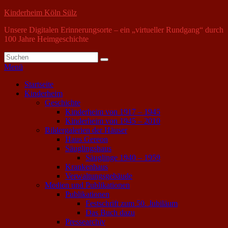
Zum
Kinderheim Köln Sülz
Inhalt
Unsere Digitalen Erinnerungsorte – ein „virtueller Rundgang“ durch
springen
100 Jahre Heimgeschichte
Suche
Suchen
nach:
Menü
Primäres
Startseite
Kinderheim
Menü
Geschichte
Kinderheim von 1917 – 1945
Kinderheim von 1945 – 2010
Bildergalerien der Häuser
Haus Gereon
Säuglingshaus
Säuglinge 1940 – 1959
Krankenhaus
Verwaltungsgebäude
Medien und Publikationen
Publikationen
Festschrift zum 50. Jubiläum
Das Buch dazu
Pressearchiv