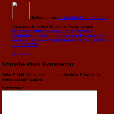
Monika
sagte am
11. Oktober 2021 um 8:24 Uhr
:
Dazu noch der Artikel des Kölner Wochenspiegel:
https://www.rheinische-anzeigenblaetter.de/mein-
blatt/koelner-wochenspiegel/lindenthal/gedenkort-auf-dem-
ehemaligen-gelaende-des-kinderhei-erinnerung-an-segen-und-
fluch-39065596
Antworten
↓
Schreibe einen Kommentar
Deine E-Mail-Adresse wird nicht veröffentlicht.
Erforderliche
Felder sind mit
*
markiert
Kommentar
*