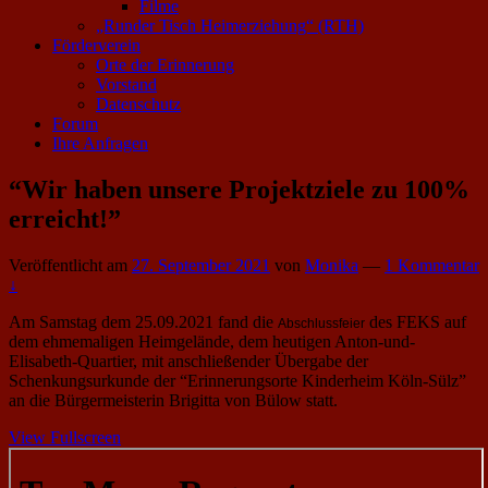
Filme
„Runder Tisch Heimerziehung“ (RTH)
Förderverein
Orte der Erinnerung
Vorstand
Datenschutz
Forum
Ihre Anfragen
“Wir haben unsere Projektziele zu 100%
erreicht!”
Veröffentlicht am
27. September 2021
von
Monika
—
1 Kommentar
↓
Am Samstag dem 25.09.2021 fand die
des FEKS auf
Abschlussfeier
dem ehmemaligen Heimgelände, dem heutigen Anton-und-
Elisabeth-Quartier, mit anschließender Übergabe der
Schenkungsurkunde der “Erinnerungsorte Kinderheim Köln-Sülz”
an die Bürgermeisterin Brigitta von Bülow statt.
View Fullscreen