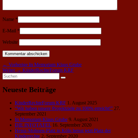
Name
*
E-Mail
*
Website
Beitragsnavigation
Vorheriger
←
Vorherige
In Memoriam Klaus Grube
Nächster
Beitrag:
Weiter
→
KinderRechteForum KRF
Primärer
Suche
Beitrag:
Suchen
nach:
Seitenleisten-
Neueste Beiträge
Widgetbereich
KinderRechteForum KRF
1. August 2025
“Wir haben unsere Projektziele zu 100% erreicht!”
27.
September 2021
In Memoriam Klaus Grube
9. August 2021
DIE INFOTAFEL
16. September 2020
Heinz-Mohnen-Platz in Köln heisst jetzt Platz der
Kinderrechte
2. September 2020