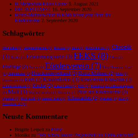
In Memoriam Klaus Grube
9. August 2021
DIE INFOTAFEL
16. September 2020
Heinz-Mohnen-Platz in Köln heisst jetzt Platz der
Kinderrechte
2. September 2020
Schlagwörter
Chronik
30er Jahre
(1)
Ansprechpartner
(1)
Beckers
(1)
Buch
(1)
Butzweilerhof
(1)
FEKS
(8)
(3)
Erinnerungsorte
(3)
Danke
(1)
Filme
(1)
Förderverein
(7)
Findlinge
(2)
Forum
(1)
Haus Hermann-Josef
Heimkinderverband
(2)
Heinz Mohnen
(2)
(1)
Heimkinder
(1)
Hilfe
(1)
Kinderheim
(3)
KidS
(2)
Kinderheim Köln-Sülz
(2)
Impressum
(1)
Kirche
(2)
Kinderrechtefest
(1)
Klaus Grube
(1)
KRF
(1)
Kunstprojekt Erinnerungsorte
Mail
(3)
Platz der Kinderrechte
(2)
(1)
Mitglied werden
(1)
Nikolaus
(1)
Schumacher
(2)
Quartier
(1)
Rolf Koch
(1)
Runder Tisch
(1)
Spenden
(1)
Sülz
(1)
Sülzgürtel 47
(1)
Neuste Kommentare
Brigitte Leipelt
zu
Filme
Monika
zu
“Wir haben unsere Projektziele zu 100% erreicht!”